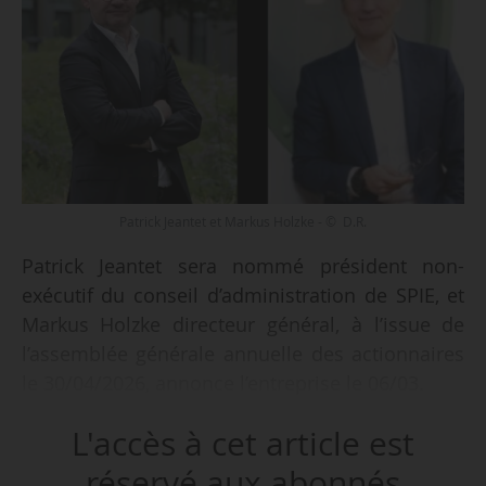
Patrick Jeantet et Markus Holzke - © D.R.
Patrick Jeantet sera nommé président non-
exécutif du conseil d’administration de SPIE, et
Markus Holzke directeur général, à l’issue de
l’assemblée générale annuelle des actionnaires
le 30/04/2026, annonce l’entreprise le 06/03.
L'accès à cet article est
La gouvernance de l’entreprise française
spécialisée dans le génie électrique, mécanique
réservé aux abonnés