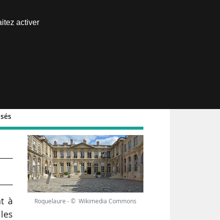
Nous joindre
itez activer
Espace abonné
osés
t à
Roquelaure - © Wikimedia Commons
 les