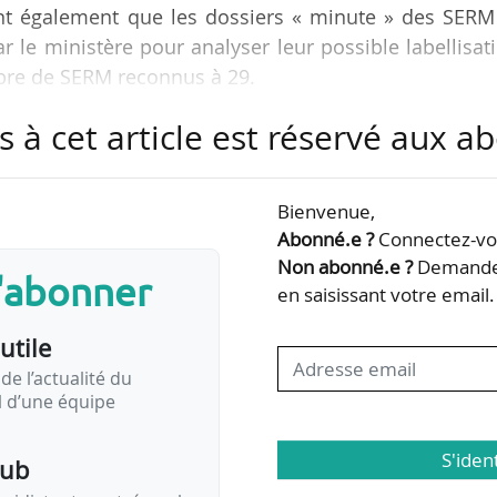
ent également que les dossiers « minute » des SERM
 le ministère pour analyser leur possible labellisat
mbre de SERM reconnus à 29.
s à cet article est réservé aux 
idé en janvier. Cela nous donne le droit de lancer 
ssier définitif de demande de statut, ce qui va prend
ews Tank Michel Neugnot, vice-président aux mobilit
Bienvenue,
aux affaires générales de la Région BFC, le 18/03/2026
Abonné.e ?
Connectez-vou
Non abonné.e ?
Demandez
s'abonner
en saisissant votre email.
utile
de l’actualité du
il d’une équipe
S'iden
pub