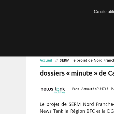
Découvrir sans engagement
Ce site uti
Menu
Accueil
SERM : le projet de Nord Franc
SERM : le projet d
Exclusif
dossiers « minute » de 
Paris - Actualité n°434767 - P
Le projet de SERM Nord Franche-
News Tank la Région BFC et la DGI