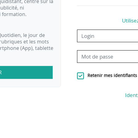
idistant, centré sur la
ublicité, ni
i formation.
Utilise
uotidien, le jour de
rubriques et les mots
artphone (App), tablette
R
Retenir mes identifiants
Ident