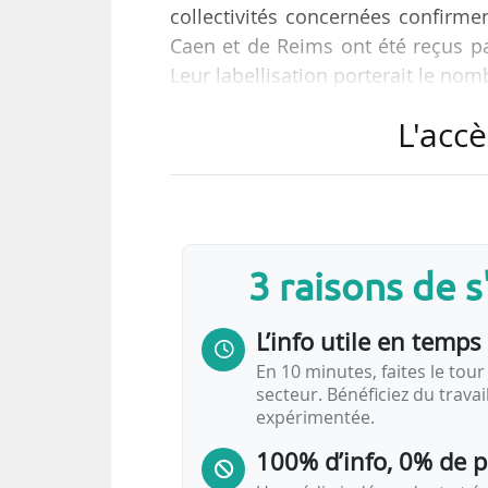
collectivités concernées confirm
Caen et de Reims ont été reçus par
Leur labellisation porterait le no
L'accè
« Notre dossier minute a été val
travaux d’études pour fournir le do
peu près deux ans », indique à N
aux transports et infrastructures, 
3 raisons de 
Deux autres SERM sont…
L’info utile en temps 
En 10 minutes, faites le tour 
secteur. Bénéficiez du trava
expérimentée.
100% d’info, 0% de 