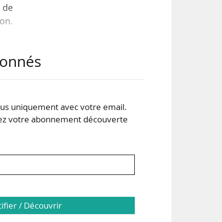
 de
ion.
abonnés
les
re à
és,
.
s uniquement avec votre email.
 votre abonnement découverte
tifier / Découvrir