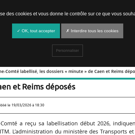
Prendre un rendez-vous
lise des cookies et vous donne le contrôle sur ce que vous souha
✓ OK, tout accepter
✗ Interdire tous les cookies
Personnaliser
he-Comté labellisé, les dossiers « minute » de Caen et Reims dép
e Nord Franche-Comté labellisé, les
Caen et Reims déposés
ublié le
19/03/2026 à 18:30
Comté a reçu sa labellisation début 2026, indiquen
TM. L’administration du ministère des Transports et