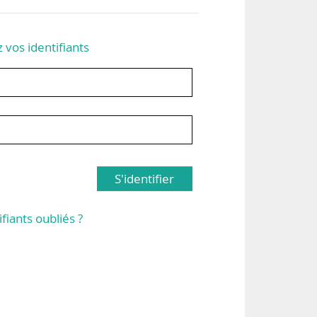
z vos identifiants
S'identifier
ifiants oubliés ?