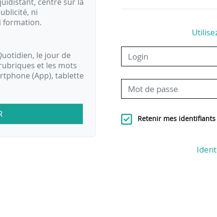
idistant, centré sur la
ublicité, ni
i formation.
Utilise
uotidien, le jour de
rubriques et les mots
artphone (App), tablette
R
Retenir mes identifiants
Ident