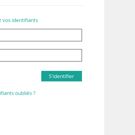
z vos identifiants
S'identifier
ifiants oubliés ?