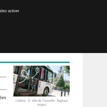
Nous joindre
itez activer
Espace abonné
rées
Citéline - © Ville de Thionville - Raphael
PORTE