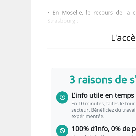
• En Moselle, le recours de la
Strasbourg ;
• Lancement par le SDES de l’enqu
L'accè
• Rétablissement de la ligne Quimp
• Possible retard de livraison du T
• Accord d’alliance électorale entre
• Bilan de fréquentation 2025 de l
• Partenariat entre ENGIE Vianeo e
3 raisons de 
• Nouvelles stations Free2move à P
• Déploiement de Getaround à La 
L’info utile en temps 
• Sondage Alphabet France - YouGov
• Yves Antoine élu président de l’A
En 10 minutes, faites le tour 
secteur. Bénéficiez du trava
• Prix de la semaine européenne…
expérimentée.
100% d’info, 0% de 