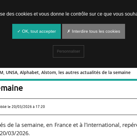
Prendre un rendez-vous
lise des cookies et vous donne le contrôle sur ce que vous souha
✓ OK, tout accepter
✗ Interdire tous les cookies
Personnaliser
, UNSA, Alphabet, Alstom, les autres actualités de la semaine
, TGV M, UNSA, Alphabet, Alstom, les
semaine
ublié le
20/03/2026 à 17:20
s de la semaine, en France et à l’international, repé
 20/03/2026.