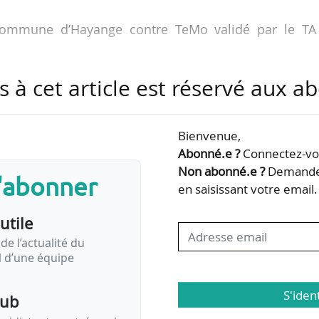
 commune d’Hayange contre TeMo validé par le TA
ête mobilité des personnes 2026-2027 ;
s à cet article est réservé aux 
er - Brest prévu pour juin 2026 ;
GV M ;
 l’UNSA Ferroviaire et GCSF ;
Bienvenue,
’UNECTO ;
Abonné.e ?
Connectez-vou
t Windrose ;
Non abonné.e ?
Demandez
s'abonner
aris ;
en saisissant votre email.
Réunion ;
utile
 sur la perception des véhicules électriques ;
UTF ;
de l’actualité du
il d’une équipe
S'iden
pub