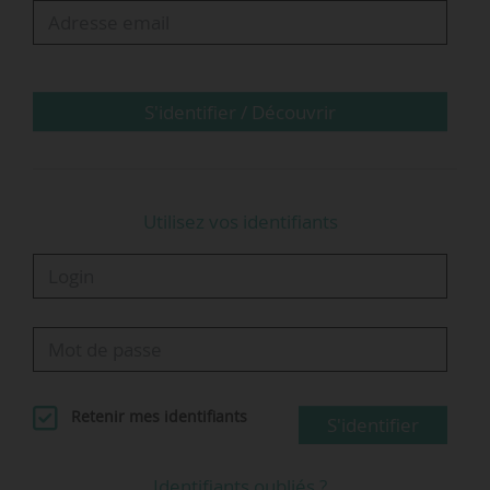
ferroviaires d’Adamuz (Espagne) - janvier 2026 -
et de Tempé (Grèce) - février 2023.
Pour le commissaire européen, la
S'identifier / Découvrir
détermination des causes de la…
Utilisez vos identifiants
Retenir mes identifiants
S'identifier
Identifiants oubliés ?