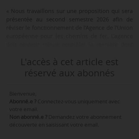
« Nous travaillons sur une proposition qui sera
présentée au second semestre 2026 afin de
réviser le fonctionnement de l’Agence de l’Union
européenne pour les chemins de fer. L’agence
doit pouvoir mieux contrôler la manière dont
les responsabilités en matière de sécurité sont
L'accès à cet article est
partagées et mises en œuvre en Europe »,
déclare Apóstolos Tzitzikóstas, commissaire
réservé aux abonnés
européen aux Transports durables et au
Tourisme, le 12/03/2026.
Bienvenue,
Abonné.e ?
Connectez-vous uniquement avec
Le commissaire européen s’est exprimé lors
votre email.
d’une question inscrite à l’ordre du jour par les
Non abonné.e ?
Demandez votre abonnement
parlementaires européens consacrée à la
découverte en saisissant votre email.
sécurité ferroviaire dans l’Union européenne et
aux enseignements à tirer des catastrophes