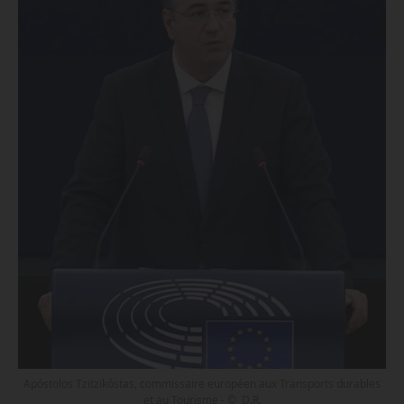
Apóstolos Tzitzikóstas, commissaire européen aux Transports durables
et au Tourisme - © D.R.