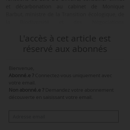
et décarbonation au cabinet de Monique
Barbut, ministre de la Transition écologique, de
la Biodiversité et des Négociations
internationales sur le climat et la nature,
L'accès à cet article est
indique un arrêté en date du 10/03/2026, publié
au Journal officiel le 11/03/2026. Il occupe cette
réservé aux abonnés
fonction depuis le 24/10/2025.
Bienvenue,
Loïc De Oliveira a précédemment été conseiller
Abonné.e ?
Connectez-vous uniquement avec
sobriété, consommation et efficacité
votre email.
énergétique au sein du cabinet d’Olga Givernet,
Non abonné.e ?
Demandez votre abonnement
alors ministre déléguée en charge de l’Énergie,
découverte en saisissant votre email.
entre octobre et décembre 2024. Il a également
été consultant en affaires publiques
européennes et françaises pour le cabinet de
conseil Lysios Public Affairs (2021-2023), et