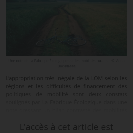
Une note de La Fabrique Écologique sur les mobilités rurales - © Анна
Васильева
L’appropriation très inégale de la LOM selon les
régions et les difficultés de financement des
politiques de mobilité sont deux constats
soulignés par La Fabrique Écologique dans une
note dressant un bilan contrasté des mobilités
rurales, publiée le 10/03/2026. Ce travail, qui fait
L'accès à cet article est
suite à une première étude de 2016, reste