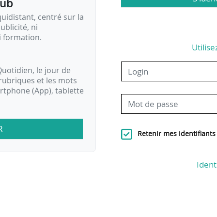
pub
idistant, centré sur la
ublicité, ni
i formation.
Utilise
uotidien, le jour de
rubriques et les mots
artphone (App), tablette
R
Retenir mes identifiants
Ident