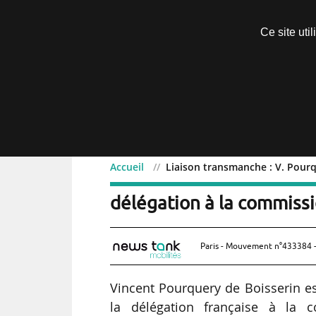
Découvrir sans engagement
Ce site uti
Menu
Accueil
Liaison transmanche : V. Pour
Liaison transmanche : V.
délégation à la commiss
Paris - Mouvement n°433384 -
Vincent Pourquery de Boisserin e
la délégation française à la 