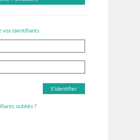
z vos identifiants
S'identifier
ifiants oubliés ?