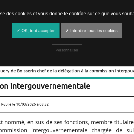
Prendre un rendez-vous
lise des cookies et vous donne le contrôle sur ce que vous souha
✓ OK, tout accepter
✗ Interdire tous les cookies
Personnaliser
query de Boisserin chef de la délégation à la commission intergo
 Pourquery de Boisserin chef de la
ion intergouvernementale
 Publié le
10/03/2026 à 08:32
st nommé, en sus de ses fonctions, membre titulaire
commission intergouvernementale chargée de sui