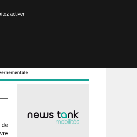
Nous joindre
itez activer
Espace abonné
uvernementale
 de
vre