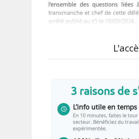
l’ensemble des questions liées à 
transmanche et chef de cette délé
arrêté publié au JO le 10/03/2026.
Vincent Pourquery de Boisser
L'accè
l’environnement et du développem
compter de février 2026. Vincent 
de l’EPSF.
3 raisons de 
L’info utile en temps 
En 10 minutes, faites le tour 
secteur. Bénéficiez du trava
expérimentée.