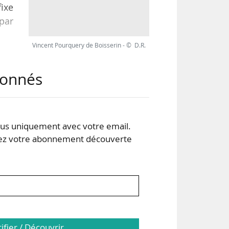
fixe
 par
Vincent Pourquery de Boisserin - © D.R.
 de
abonnés
e à
u CA
s uniquement avec votre email.
 votre abonnement découverte
tifier / Découvrir