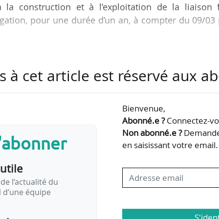
la construction et à l’exploitation de la liaison 
gation, pour une durée d’un an, à compter du 09/03
in, membre associé de l’inspection générale
s à cet article est réservé aux 
ent durable, a fait valoir ses droits à la retrait
Pourquery de Boisserin a notamment été président d
Bienvenue,
Abonné.e ?
Connectez-vou
Non abonné.e ?
Demandez
s'abonner
en saisissant votre email.
utile
de l’actualité du
il d’une équipe
S'iden