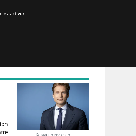
Nous joindre
itez activer
Espace abonné
tion
ntre
© Martijn Beekman