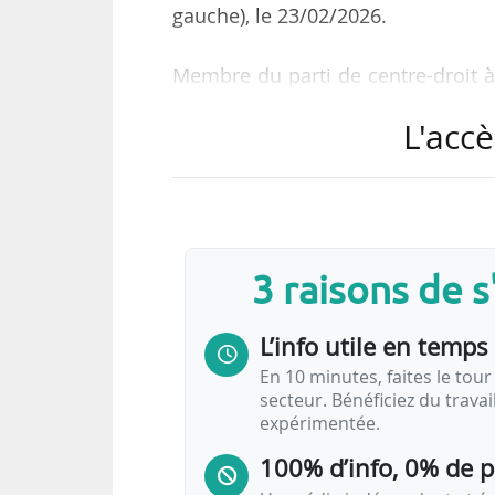
gauche), le 23/02/2026.
Membre du parti de centre-droit à o
la démocratie (VVD), il a été min
L'accè
Dick Schoof (sans parti) de juin 
plusieurs fonctions locales et minis
Lors des élections législatives d’
avec 16,94 % des voix (26 sièges
3 raisons de 
Wilders, qui a obtenu 16,66 % 
Parlement, il a…
L’info utile en temps 
En 10 minutes, faites le tour 
secteur. Bénéficiez du trava
expérimentée.
100% d’info, 0% de 