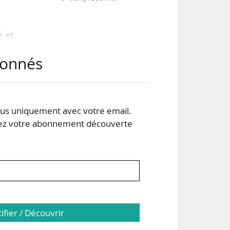
é et
t de
abonnés
cupé
ages
s uniquement avec votre email.
ert
 votre abonnement découverte
 au
tifier / Découvrir