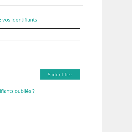
z vos identifiants
S'identifier
ifiants oubliés ?