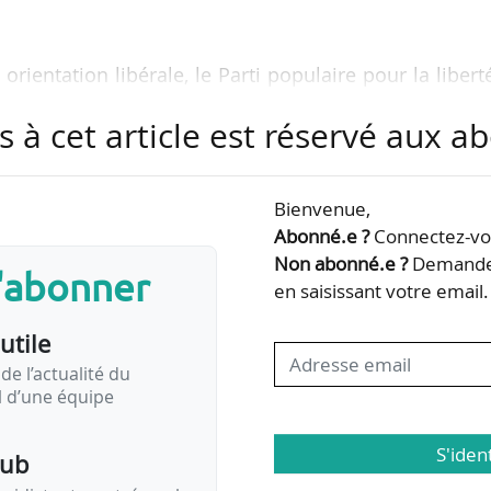
rientation libérale, le Parti populaire pour la libert
istre des Affaires économiques dans le gouvernemen
s à cet article est réservé aux 
2025 à février 2026. Avant cette nomination, il a oc
térielles.
Bienvenue,
octobre 2025, Rob Jetten est arrivé en tête des suffr
Abonné.e ?
Connectez-vou
), devant le parti populiste PVV, représenté par Ge
Non abonné.e ?
Demandez
s'abonner
des voix également pour 26 sièges. Sans majorité
en saisissant votre email.
utile
de l’actualité du
il d’une équipe
S'iden
pub