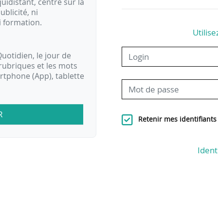
idistant, centré sur la
ublicité, ni
i formation.
Utilise
uotidien, le jour de
rubriques et les mots
artphone (App), tablette
R
Retenir mes identifiants
Ident