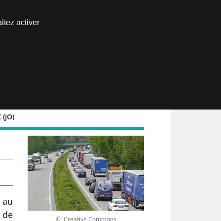
Nous joindre
itez activer
Espace abonné
 (JO)
du
l au
r de
© Creative Commons