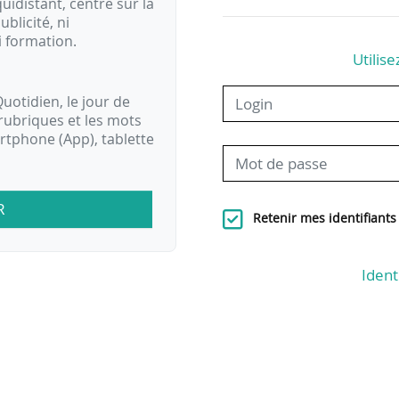
idistant, centré sur la
ublicité, ni
i formation.
Utilise
uotidien, le jour de
rubriques et les mots
artphone (App), tablette
R
Retenir mes identifiants
Ident