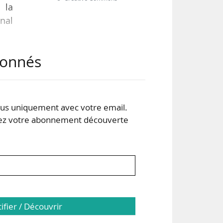
 la
rnal
abonnés
ème
 50
s uniquement avec votre email.
 votre abonnement découverte
tifier / Découvrir