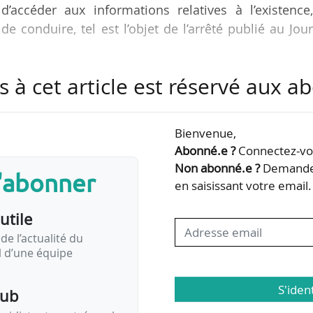
accéder aux informations relatives à l’existence,
de conduire, tel est l’objet de l’arrêté publié au Jou
s à cet article est réservé aux 
le 01/04/2026. Jusqu’à cette date, l’ancien syst
ation entre les entreprises de plus et de moins de
Bienvenue,
Abonné.e ?
Connectez-vou
1/03/2026
Non abonné.e ?
Demandez
s'abonner
en saisissant votre email.
’article R. 225-5-2 du code de la route est fixée comme suit :
utile
s salariés ou moins :
de l’actualité du
il d’une équipe
S'iden
pub