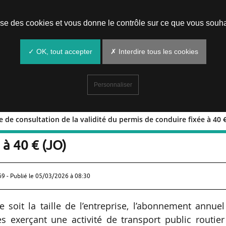
Prendre un rendez-vous
lise des cookies et vous donne le contrôle sur ce que vous souha
✓ OK, tout accepter
✗ Interdire tous les cookies
Personnaliser
e de consultation de la validité du permis de conduire fixée à 40 €
devance de consultation de la validité 
 à 40 € (JO)
69 - Publié le
05/03/2026 à 08:30
e soit la taille de l’entreprise, l’abonnement annue
s exerçant une activité de transport public routie