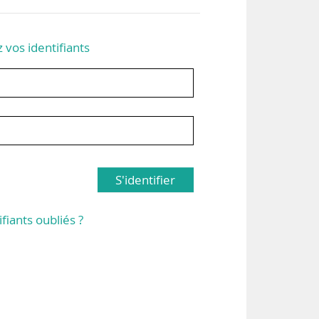
z vos identifiants
S'identifier
ifiants oubliés ?