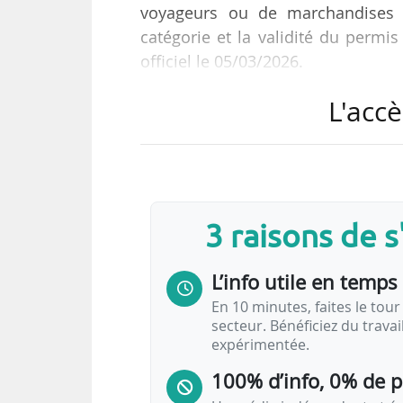
voyageurs ou de marchandises d’
catégorie et la validité du permis 
officiel le 05/03/2026.
L'accè
Cette mesure entre en vigueur 
s’applique, avec une différenci
conducteurs.
Règles en vigueur jusqu’au 3
3 raisons de 
La redevance prévue au premier alinéa de l
L’info utile en temps 
1° Pour les entreprises de 50 conducteur
a) Pour l’abonnement annuel…
En 10 minutes, faites le tour 
secteur. Bénéficiez du trava
expérimentée.
100% d’info, 0% de 