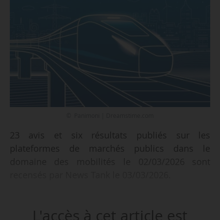
© Panimoni | Dreamstime.com
23 avis et six résultats publiés sur les
plateformes de marchés publics dans le
domaine des mobilités le 02/03/2026 sont
recensés par News Tank le 03/03/2026.
Parmi les 23 avis recensés :
L'accès à cet article est
• un audit pour la mise aux normes des parcs