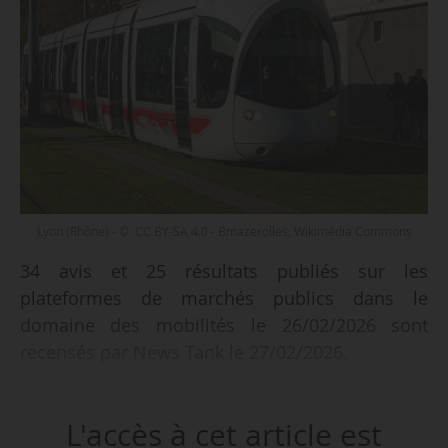
Lyon (Rhône) - © CC BY-SA 4.0 - Bmazerolles, Wikimédia Commons
34 avis et 25 résultats publiés sur les
plateformes de marchés publics dans le
domaine des mobilités le 26/02/2026 sont
recensés par News Tank le 27/02/2026.
Parmi les 34 avis recensés :
L'accès à cet article est
• la SPL Relation Usagers (Rhône) souhaite