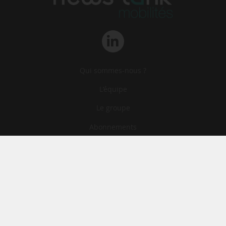
Qui sommes-nous ?
L‘équipe
Le groupe
Abonnements
Contact
Archives
CGA
Mentions légales
Confidentialité