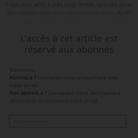
s’agit d’un actif à très long terme, opérant dans
des métiers que nous connaissons bien. Après
trois vagues d’achats d’actions, dont la dernière
en octobre 2025, nous détenons 27,66 % du
L'accès à cet article est
capital, mais nous n’envisageons pas d’en
prendre le contrôle : nous resterons en dessous
réservé aux abonnés
des 30 % », déclare à News Tank Benoît de
Ruffray, président-directeur général d’Eiffage,
Bienvenue,
lors de la présentation des résultats 2025 du
Abonné.e ?
Connectez-vous uniquement avec
groupe, le 26/02/2026.
votre email.
Non abonné.e ?
Demandez votre abonnement
Eiffage a conclu un contrat d’achat portant sur
découverte en saisissant votre email.
39 106 453 actions (soit 7,11 % du capital) de
Getlink le 23/10/2025. Désormais, Eiffage
détient 27,66 % du capital et 29,90 % des droits
de vote de Getlink. Sur le marché réglementé,
une offre obligatoire doit être…