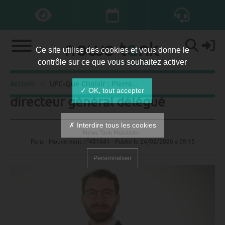
Ce site utilise des cookies et vous donne le
contrôle sur ce que vous souhaitez activer
UFC-Que Choisir : Pierre Pageot
Accueil
UFC-Que Choisir : Pierre Pageot directeur général délégué
✓ OK, tout accepter
directeur général délégué
✗ Interdire tous les cookies
News Tank Mobilités -
Paris - Mouvement n°431641 - Publié le
24/02/2026 à 09:15
Personnaliser