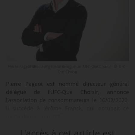
Pierre Pageot directeur général délégué de l’UFC-Que Choisir - © UFC-
Que Choisir
Pierre Pageot est nommé directeur général
délégué de l’UFC-Que Choisir, annonce
l’association de consommateurs le 16/02/2026.
Il succède à Jérôme Franck, qui occupait ce
poste depuis juin 2012.
L'accès à cet article est
Pierre Pageot dirigeait le secteur Transition