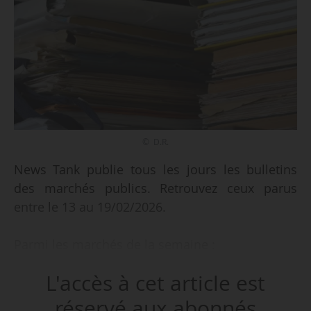
© D.R.
News Tank publie tous les jours les bulletins
des marchés publics. Retrouvez ceux parus
entre le 13 au 19/02/2026.
Parmi les marchés de la semaine :
• un avis de pré-information relatif aux
L'accès à cet article est
concessions de service public pour l’exploitation
des lignes de tramways en Île-de-France (lots
réservé aux abonnés