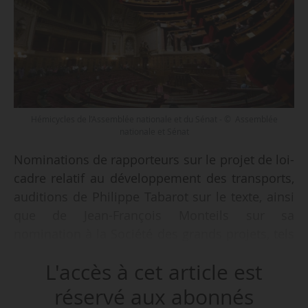
Hémicycles de l’Assemblée nationale et du Sénat - © Assemblée
nationale et Sénat
Nominations de rapporteurs sur le projet de loi-
cadre relatif au développement des transports,
auditions de Philippe Tabarot sur le texte, ainsi
que de Jean-François Monteils sur sa
nomination à la Société des grands projets, tels
sont les principaux sujets relatifs aux mobilités
L'accès à cet article est
examinés au Sénat durant la semaine du
23/02/2026.
réservé aux abonnés