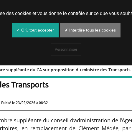
Prendre un rendez-vous
lise des cookies et vous donne le contrôle sur ce que vous souha
✓ OK, tout accepter
✗ Interdire tous les cookies
Personnaliser
e suppléante du CA sur proposition du ministre des Transports
t membre suppléante du CA sur
des Transports
 Publié le
23/02/2026 à 08:32
re suppléante du conseil d’administration de l’Age
rritoires, en remplacement de Clément Médée, par