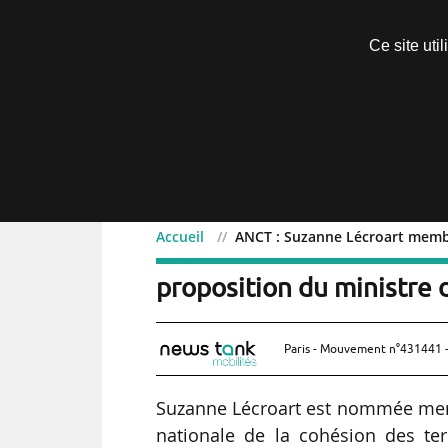
Découvrir sans engagement
Ce site uti
Menu
Accueil
ANCT : Suzanne Lécroart membr
ANCT : Suzanne Lécroar
proposition du ministre 
Paris - Mouvement n°431441 -
Suzanne Lécroart est nommée memb
nationale de la cohésion des te