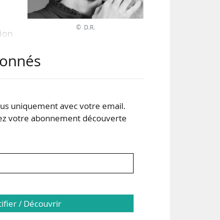
© D.R.
tion
abonnés
ine
s uniquement avec votre email.
 le
 votre abonnement découverte
sur
tifier / Découvrir