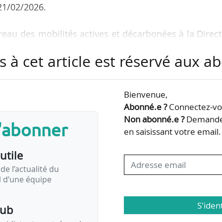
 21/02/2026.
reau des mobilités actives et décarbonées à la Direc
organigramme de la DGITM de janvier 2026
s à cet article est réservé aux 
d’administration de l’ANCT, par ce même arrêté :
Bienvenue,
 membre titulaire, en remplacement d’Anne-Lorra
Abonné.e ?
Connectez-vou
nistre chargé du Logement. Charline Nennig occupe
Non abonné.e ?
Demandez
s'abonner
ce Territoires et Usagers à la DGALN ;
en saisissant votre email.
utile
que titulaire, en remplacement d’Olivier Jacob, 
de l’actualité du
il d’une équipe
S'iden
pub