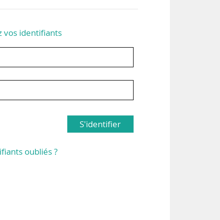
z vos identifiants
S'identifier
ifiants oubliés ?