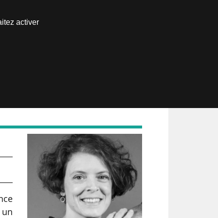
Nous joindre
itez activer
Espace abonné
nce
 un