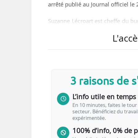
arrêté publié au Journal officiel le
Suzanne Lécroart est cheffe du bu
des mobilités routières, selon l’
L'accè
Sont également nommés au conseil 
• Charline Nennig, en tant que
Lattraye, sur proposition du mi
3 raisons de 
poste d’adjointe à la sous-directri
L’info utile en temps 
• Anne-Gaëlle Baudoin, en tant 
proposition du…
En 10 minutes, faites le tour 
secteur. Bénéficiez du trava
expérimentée.
100% d’info, 0% de 