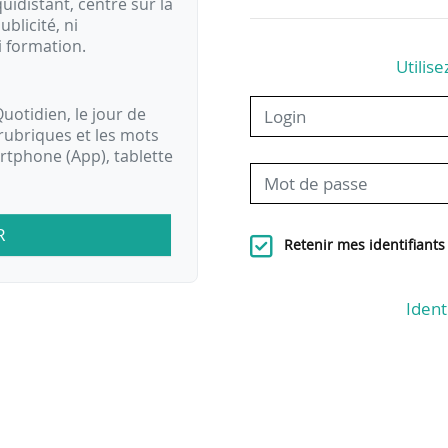
idistant, centré sur la
ublicité, ni
i formation.
Utilise
uotidien, le jour de
rubriques et les mots
artphone (App), tablette
R
Retenir mes identifiants
Ident