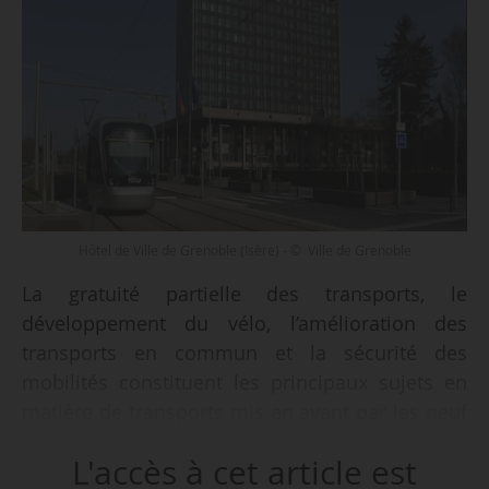
Hôtel de Ville de Grenoble (Isère) - © Ville de Grenoble
La gratuité partielle des transports, le
développement du vélo, l’amélioration des
transports en commun et la sécurité des
mobilités constituent les principaux sujets en
matière de transports mis en avant par les neuf
candidats déclarés aux élections municipales de
L'accès à cet article est
Grenoble (Isère), au 18/02/2026.