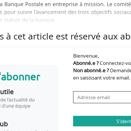
La Banque Postale en entreprise à mission. Le comit
s pour suivre l’avancement des trois objectifs sociau
s statuts de la banque.
s à cet article est réservé aux 
minant à jouer dans l’accompagnement des transiti
es et territoriales, tant auprès des ménages que 
entreprise à mission depuis 2022 et qui a inscrit l
Bienvenue,
’être, est un partenaire naturel exemplaire — elle 
Abonné.e ?
Connectez-vou
constance et…
Non abonné.e ?
Demandez
s'abonner
en saisissant votre email.
utile
de l’actualité du
il d’une équipe
S'iden
pub