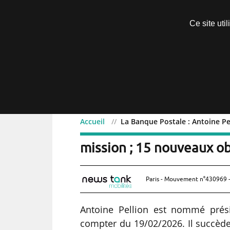
Découvrir sans engagement
Ce site uti
Menu
Accueil
La Banque Postale : Antoine Pe
La Banque Postale : Anto
mission ; 15 nouveaux ob
Paris - Mouvement n°430969 -
Antoine Pellion est nommé prés
compter du 19/02/2026. Il succède