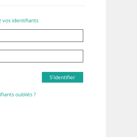
z vos identifiants
S'identifier
ifiants oubliés ?