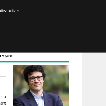
Nous joindre
itez activer
Espace abonné
treprise
e à
atre