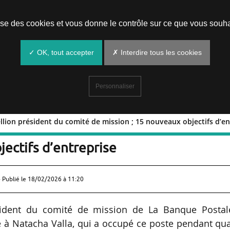
Prendre un rendez-vous
lise des cookies et vous donne le contrôle sur ce que vous souha
✓ OK, tout accepter
✗ Interdire tous les cookies
Personnaliser
llion président du comité de mission ; 15 nouveaux objectifs d’en
ine Pellion président du comité de
jectifs d’entreprise
 Publié le
18/02/2026 à 11:20
ident du comité de mission de La Banque Postal
 à Natacha Valla, qui a occupé ce poste pendant qu