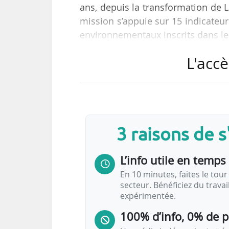
ans, depuis la transformation de 
mission s’appuie sur 15 indicateur
environnementaux inscrits dans le
L'accè
« Les banques ont un rôle déter
écologiques, sociales, numériqu
entreprises. La Banque Postale, 
transition juste « comme raison d
investir dans le temps long, avec 
3 raisons de 
L’info utile en temps 
En 10 minutes, faites le tour 
secteur. Bénéficiez du trava
expérimentée.
100% d’info, 0% de 