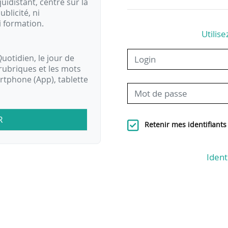
idistant, centré sur la
ublicité, ni
i formation.
Utilise
uotidien, le jour de
rubriques et les mots
artphone (App), tablette
R
Retenir mes identifiants
Ident