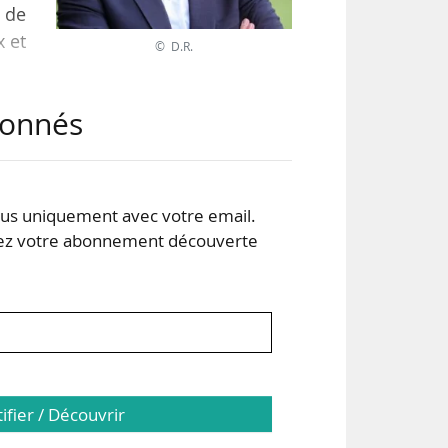
é de
x et
© D.R.
abonnés
ons
des
a »
sait
s uniquement avec votre email.
 votre abonnement découverte
tifier / Découvrir