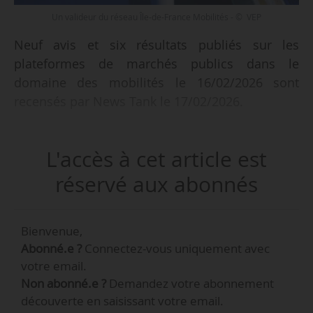
Un valideur du réseau Île-de-France Mobilités - © VEP
Neuf avis et six résultats publiés sur les
plateformes de marchés publics dans le
domaine des mobilités le 16/02/2026 sont
recensés par News Tank le 17/02/2026.
Parmi les neuf avis recensés :
L'accès à cet article est
• des services d’interconnexion technique entre
le système billettique Île-de-France Mobilités et
réservé aux abonnés
les infrastructures NFC des acteurs du mobile
pour Île-de-France Mobilités,
Bienvenue,
• un accord-cadre à bons de commande de
Abonné.e ?
Connectez-vous uniquement avec
fournitures courantes et de services pour la
votre email.
réalisation de comptages routiers et d’analyses
Non abonné.e ?
Demandez votre abonnement
de trafic pour la Métropole Toulon-Provence-
découverte en saisissant votre email.
Méditerranée (Var) ;