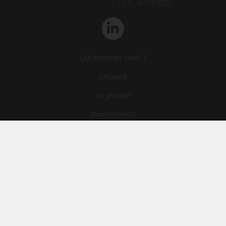
Qui sommes-nous ?
L‘équipe
Le groupe
Abonnements
Contact
Archives
CGA
Mentions légales
Confidentialité