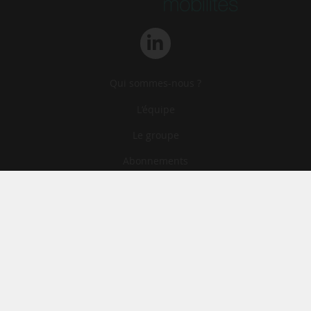
Qui sommes-nous ?
L‘équipe
Le groupe
Abonnements
Contact
Archives
CGA
Mentions légales
Confidentialité