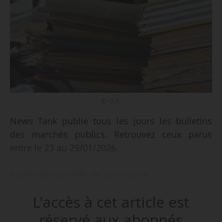
© D.R.
News Tank publie tous les jours les bulletins
des marchés publics. Retrouvez ceux parus
entre le 23 au 29/01/2026.
Parmi les marchés de la semaine :
• une maîtrise d’œuvre générale pour le
L'accès à cet article est
prolongement de la ligne de BHNS Part-Dieu…
réservé aux abonnés