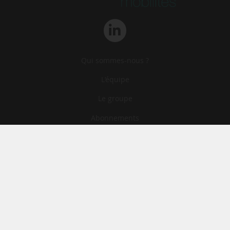
Qui sommes-nous ?
L‘équipe
Le groupe
Abonnements
Contact
Archives
CGA
Mentions légales
Confidentialité