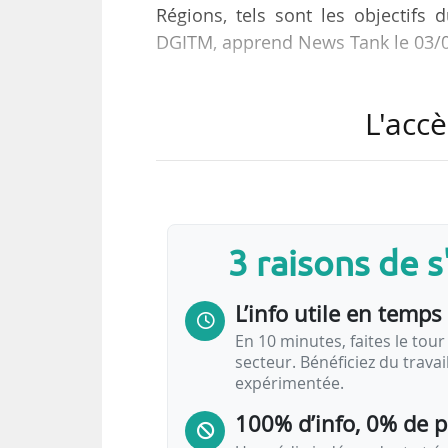
Régions, tels sont les objectifs
DGITM, apprend News Tank le 03/
Au sein de Régions de France, un g
L'accè
distribution, à l’information et à 
Une démarche jugée essentielle 
« aujourd’hui, personne ne conna
TER géré par la SNCF ». L’initiat
défis de la distribution, dans un c
3 raisons de 
L’info utile en temps 
En 10 minutes, faites le tour 
secteur. Bénéficiez du trava
expérimentée.
100% d’info, 0% de 