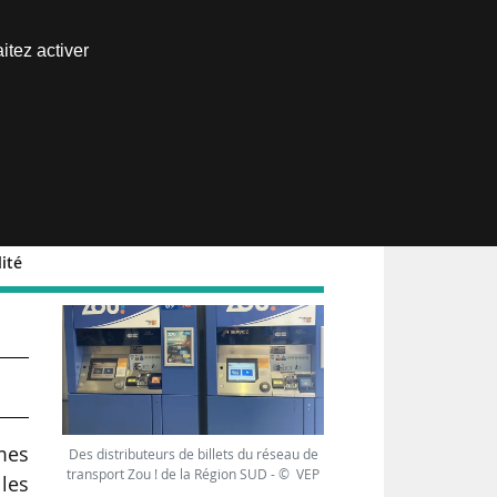
Nous joindre
itez activer
Espace abonné
lité
s
èmes
Des distributeurs de billets du réseau de
transport Zou ! de la Région SUD - © VEP
 les