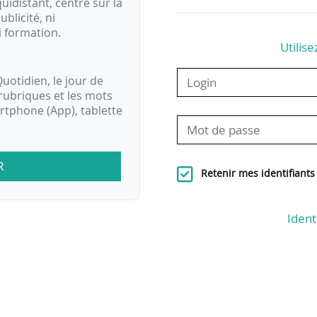
idistant, centré sur la
ublicité, ni
i formation.
Utilise
uotidien, le jour de
rubriques et les mots
artphone (App), tablette
R
Retenir mes identifiants
Ident