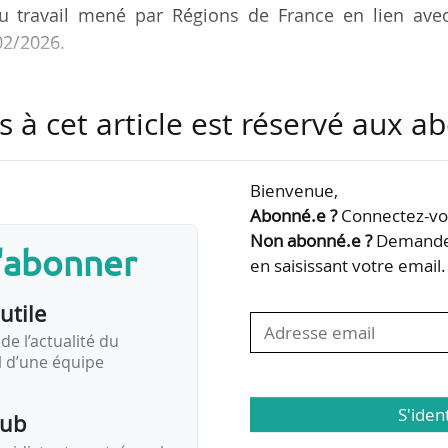
 du travail mené par Régions de France en lien avec
02/2026.
roupe de travail dédié à l’intermodalité et au MaaS, 
s à cet article est réservé aux 
la tarification se penche sur les enjeux de la billetti
par l’association de collectivités, dans la mesure
ît précisément le coût du système de distribution 
Bienvenue,
ive vise également à structurer une réponse commune
Abonné.e ?
Connectez-vou
ontexte…
Non abonné.e ?
Demandez
s'abonner
en saisissant votre email.
utile
de l’actualité du
il d’une équipe
S'iden
pub