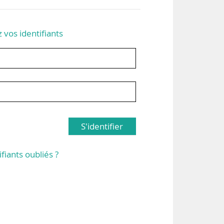
z vos identifiants
S'identifier
ifiants oubliés ?