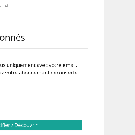
 la
à la
abonnés
que.
 où
des
 aux
s uniquement avec votre email.
 votre abonnement découverte
tifier / Découvrir