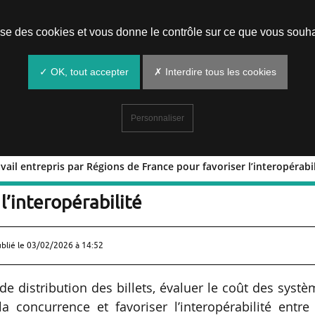
Prendre un rendez-vous
lise des cookies et vous donne le contrôle sur ce que vous souha
✓ OK, tout accepter
✗ Interdire tous les cookies
Personnaliser
ravail entrepris par Régions de France pour favoriser l’interopérabi
oint sur le travail entrepris par Région
l’interopérabilité
ublié le
03/02/2026 à 14:52
de distribution des billets, évaluer le coût des syst
 concurrence et favoriser l’interopérabilité entre