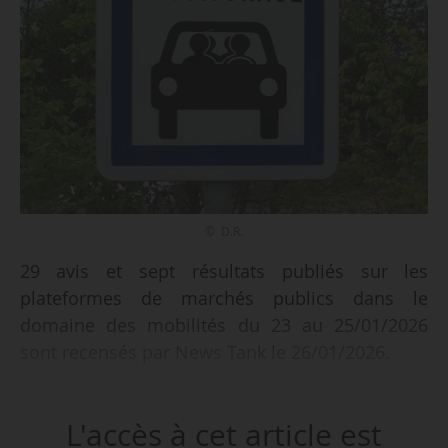
© D.R.
29 avis et sept résultats publiés sur les
plateformes de marchés publics dans le
domaine des mobilités du 23 au 25/01/2026
sont recensés par News Tank le 26/01/2026.
Parmi les 29 avis recensés :
L'accès à cet article est
• la création, l’exploitation, la maintenance et le