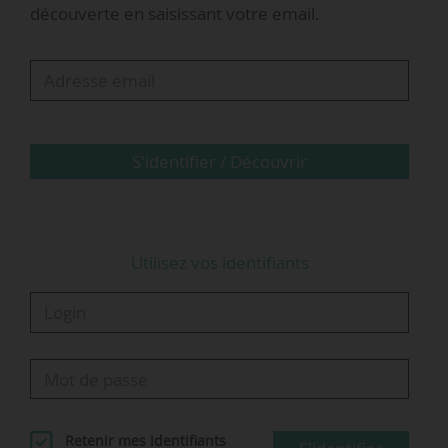
découverte en saisissant votre email.
issues des routes financeraient le ferroviaire. Ce
n’est pas le cas. Et la TSBA devrait être fléchée
vers les transports, mais elle ne l’est pas. Par
ailleurs, la question des partenariats public-
privé plane sur le texte. Il faut bien comprendre
que…
S'identifier / Découvrir
Utilisez vos identifiants
Retenir mes identifiants