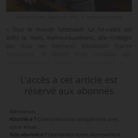
Bérenger Cernon, député (LFI - NFP) - © Assemblée nationale
« Tout le monde l’attendait. La loi-cadre est
enfin là, mais, malheureusement, elle n’intègre
pas tous les éléments d’Ambition France
Transports. Il faudra donc travailler par
amendement sur ce texte. Les concurrents de la
SNCF sont laissés de côté, alors qu’ils doivent
L'accès à cet article est
participer au financement », déclare Bérenger
Cernon, député (LFI - NFP) de la huitième
réservé aux abonnés
circonscription de l’Essonne, à News Tank, le
26/01/2026.
Bienvenue,
Abonné.e ?
Connectez-vous uniquement avec
« Mon principal désaccord sur la loi-cadre porte
votre email.
sur le financement de la régénération du
Non abonné.e ?
Demandez votre abonnement
réseau. Nous pensions que les ressources