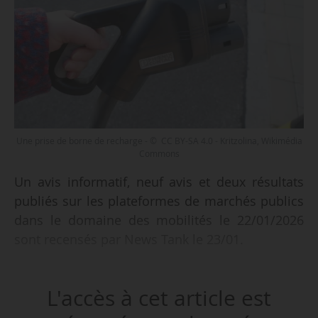
Une prise de borne de recharge - © CC BY-SA 4.0 - Kritzolina, Wikimédia
Commons
Un avis informatif, neuf avis et deux résultats
publiés sur les plateformes de marchés publics
dans le domaine des mobilités le 22/01/2026
sont recensés par News Tank le 23/01.
Parmi les neuf avis recensés :
L'accès à cet article est
• une concession de service pour le
déploiement, le financement et l’exploitation