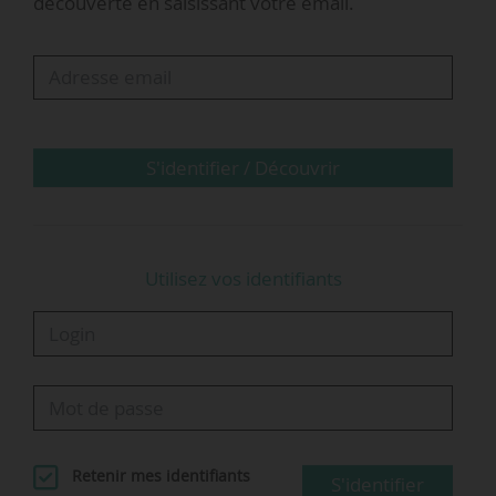
découverte en saisissant votre email.
directeur projet chez setec its (2007-2019), puis
directeur de projets billettique et MaaS chez
Nextendis, devient directeur associé de cette
SAS.
Fondé en 2008 par Jean‑Philippe Amiel,
S'identifier / Découvrir
Nextendis propose un accompagnement
stratégique…
Utilisez vos identifiants
Retenir mes identifiants
S'identifier