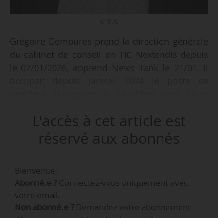
© D.R.
Grégoire Demoures prend la direction générale
du cabinet de conseil en TIC Nextendis depuis
le 07/01/2026, apprend News Tank le 21/01. Il
occupait depuis janvier 2024 le poste de
directeur Transports & Mobilités chez Talan
Consulting, cabinet de conseil en
L'accès à cet article est
transformation numérique et innovation qu’il
avait rejoint en 2019, après un parcours chez
réservé aux abonnés
Transamo (2014‑2019) et Keolis (2012‑2014).
Bienvenue,
Via sa société GDM CAP, la présidence de
Abonné.e ?
Connectez-vous uniquement avec
Nextendis est désormais assurée par Nextgen
votre email.
Associés, domiciliée à Sathonay-Camp (Rhône).
Non abonné.e ?
Demandez votre abonnement
Mathieu Capou, ancien chef de projet puis