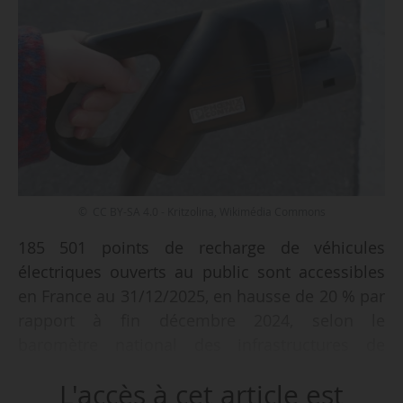
© CC BY-SA 4.0 - Kritzolina, Wikimédia Commons
185 501 points de recharge de véhicules
électriques ouverts au public sont accessibles
en France au 31/12/2025, en hausse de 20 % par
rapport à fin décembre 2024, selon le
baromètre national des infrastructures de
recharge élaboré par Gireve et publié par
L'accès à cet article est
l’Avere-France et le ministère de la Transition