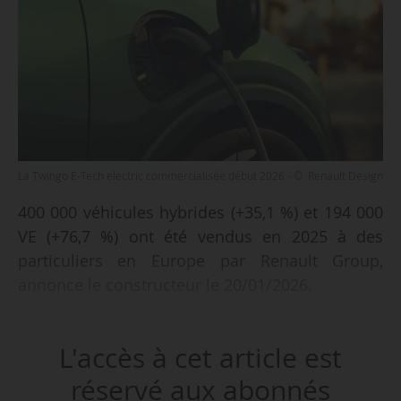
La Twingo E-Tech electric commercialisée début 2026 - © Renault Design
400 000 véhicules hybrides (+35,1 %) et 194 000
VE (+76,7 %) ont été vendus en 2025 à des
particuliers en Europe par Renault Group,
annonce le constructeur le 20/01/2026.
Parmi les nouveaux modèles, la part des
L'accès à cet article est
véhicules électriques dans l’ensemble des
ventes atteint 20,2 %, tandis que les ventes
réservé aux abonnés