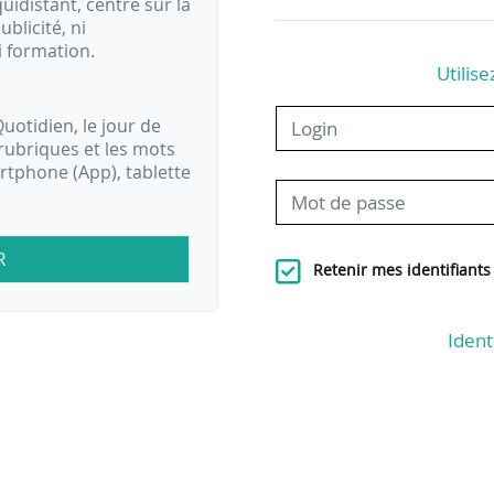
idistant, centré sur la
ublicité, ni
i formation.
Utilise
uotidien, le jour de
rubriques et les mots
artphone (App), tablette
R
Retenir mes identifiants
Ident