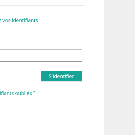
z vos identifiants
S'identifier
ifiants oubliés ?