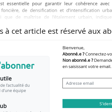
est essentielle pour garantir leur cohérence avec 
 foncière, de densification et d’intensification urb
i que de maîtrise de l’étalement urbain, indique
 d’urbanisme dans son avis publié le 15/01/2026. Ce
s à cet article est réservé aux 
ongement d’une série de webinaires organisés par la F
e la DGALN, consacrés aux SERM dans le cadre du cy
s territoires sur de bons rails ».
Bienvenue,
Abonné.e ?
Connectez-vou
Non abonné.e ?
Demandez
s'abonner
en saisissant votre email.
utile
de l’actualité du
il d’une équipe
S'iden
pub