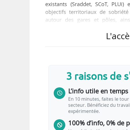
existants (Sraddet, SCoT, PLUi) 
objectifs territoriaux de sobriété
autour des gares et pôles, ains
Fédération nationale des agences
L'accè
publication s’inscrit dans le prol
avec le soutien de la DGITM et d
« Aménager avec les SERM, mettre le
« Si les documents de…
3 raisons de 
L’info utile en temps 
En 10 minutes, faites le tour 
secteur. Bénéficiez du trava
expérimentée.
100% d’info, 0% de 