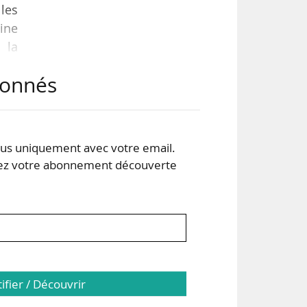
les
aine
 la
tte
abonnés
nau,
cle
s uniquement avec votre email.
 votre abonnement découverte
tifier / Découvrir