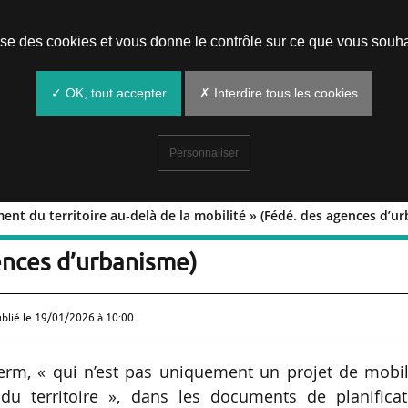
Prendre un rendez-vous
lise des cookies et vous donne le contrôle sur ce que vous souha
✓ OK, tout accepter
✗ Interdire tous les cookies
Personnaliser
nt du territoire au‑delà de la mobilité » (Fédé. des agences d’u
nagement du territoire au‑delà de la
ences d’urbanisme)
ublié le
19/01/2026 à 10:00
 Serm, « qui n’est pas uniquement un projet de mobil
u territoire », dans les documents de planificat