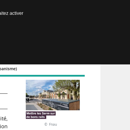
Nous joindre
itez activer
Espace abonné
rbanisme)
ité,
© Fnau
ion