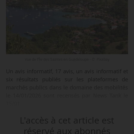
Vue de l’Île des Saintes en Guadeloupe - © Pixabay
Un avis informatif, 17 avis, un avis informatif et
six résultats publiés sur les plateformes de
marchés publics dans le domaine des mobilités
le 14/01/2026 sont recensés par News Tank le
15/01.
L'accès à cet article est
Parmi les 17 avis recensés :
• une délégation de service public pour
réservé aux abonnés