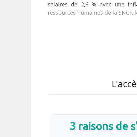
salaires de 2,6 % avec une infl
ressources humaines de la SNCF, l
La négociation annuelle obligatoi
après plusieurs semaines d’éch
première fois, cette négociation 
s’appuyer sur des données économ
À l’issue de la réunion, Philippe 
de la NAO. Elles comprennent la m
L'accè
3 raisons de 