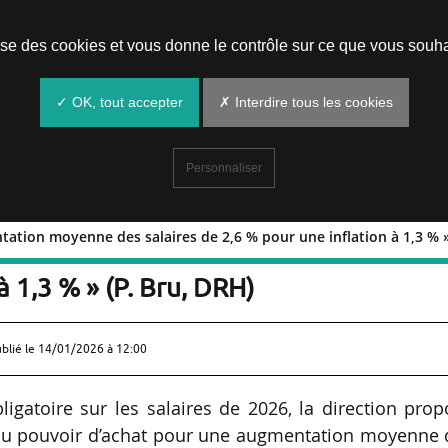
Prendre un rendez-vous
lise des cookies et vous donne le contrôle sur ce que vous souha
✓ OK, tout accepter
✗ Interdire tous les cookies
Personnaliser
tion moyenne des salaires de 2,6 % pour une inflation à 1,3 % »
augmentation moyenne des salaires d
à 1,3 % » (P. Bru, DRH)
ublié le
14/01/2026 à 12:00
ligatoire sur les salaires de 2026, la direction pro
 du pouvoir d’achat pour une augmentation moyenne 