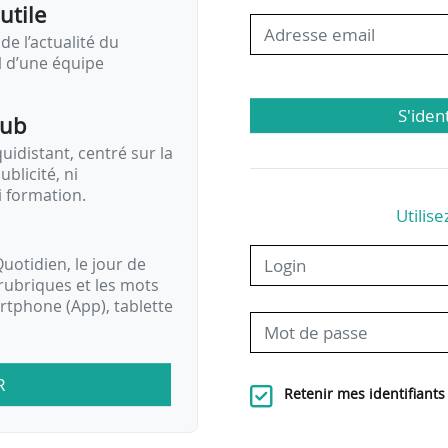
utile
de l’actualité du
il d’une équipe
S'iden
pub
idistant, centré sur la
ublicité, ni
i formation.
Utilise
uotidien, le jour de
rubriques et les mots
artphone (App), tablette
R
Retenir mes identifiants