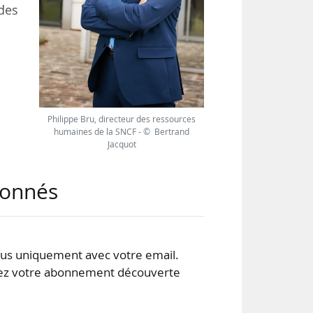
des
026,
 la
n de
Philippe Bru, directeur des ressources
humaines de la SNCF - © Bertrand
Jacquot
adre
abonnés
s uniquement avec votre email.
 votre abonnement découverte