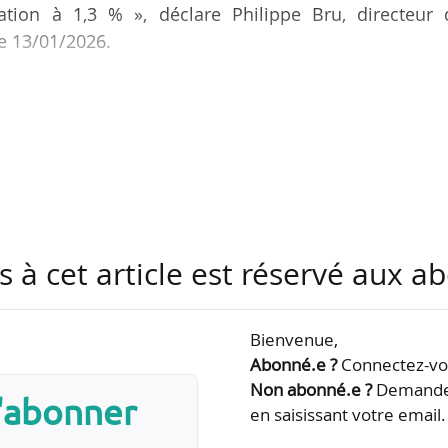
ation à 1,3 % », déclare Philippe Bru, directeur 
e 13/01/2026.
re s’est tenue à la SNCF dans la matinée du 13/01/2
anges. La réunion a duré entre 4h et 4h30. Pour
s’est déroulée en janvier, et non en novembre, « afi
iques plus stables ».
Bru a détaillé plusieurs mesures envisagées dans le c
ise en place d’une prime de partage de la valeur de…
s à cet article est réservé aux 
Bienvenue,
Abonné.e ?
Connectez-vou
Non abonné.e ?
Demandez
s'abonner
en saisissant votre email.