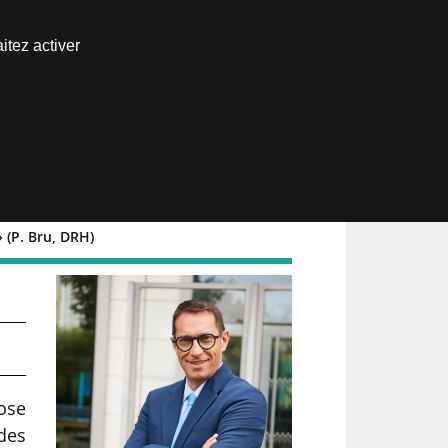
Nous joindre
itez activer
Espace abonné
 (P. Bru, DRH)
e
pose
des