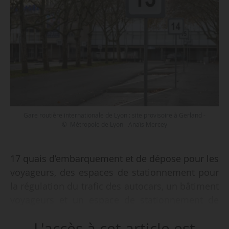
Gare routière internationale de Lyon : site provisoire à Gerland -
© Métropole de Lyon - Anaïs Mercey
17 quais d’embarquement et de dépose pour les
voyageurs, des espaces de stationnement pour
la régulation du trafic des autocars, un bâtiment
voyageurs et un espace de stationnement de
275 places : telles sont les caractéristiques
L'accès à cet article est
principales de la gare routière internationale de