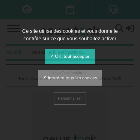
Ce site utilise des cookies et vous donne le
contrôle sur ce que vous souhaitez activer
ANTAI : Joël Mathurin directeur
Accueil
ANTAI : Joël Mathurin directeur
✓ OK, tout accepter
News Tank Mobilités -
✗ Interdire tous les cookies
Paris - Mouvement n°425319 - Publié le
06/01/2026 à 16:40
Personnaliser