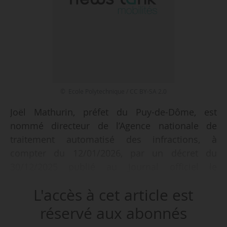
© Ecole Polytechnique / CC BY-SA 2.0
Joël Mathurin, préfet du Puy-de-Dôme, est
nommé directeur de l’Agence nationale de
traitement automatisé des infractions, à
compter du 12/01/2026, par un décret du
30/12/2025 publié au Journal officiel le
01/01/2026.
L'accès à cet article est
Diplômé de l’Institut national agronomique
réservé aux abonnés
(intégré dans AgroParisTech en 2007), ce haut