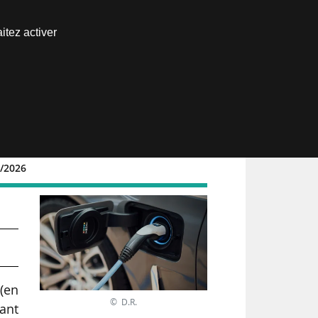
Nous joindre
itez activer
Espace abonné
1/2026
RVE
 (en
© D.R.
rant