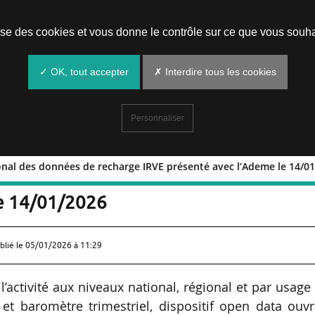
Prendre un rendez-vous
lise des cookies et vous donne le contrôle sur ce que vous souha
✓ OK, tout accepter
✗ Interdire tous les cookies
Personnaliser
onal des données de recharge IRVE présenté avec l’Ademe le 14/0
e national des données de recharge I
e 14/01/2026
blié le
05/01/2026 à 11:29
 l’activité aux niveaux national, régional et par usage
i et baromètre trimestriel, dispositif open data ouv