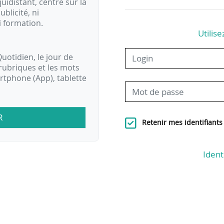
idistant, centré sur la
ublicité, ni
i formation.
Utilise
uotidien, le jour de
rubriques et les mots
artphone (App), tablette
R
Retenir mes identifiants
Ident