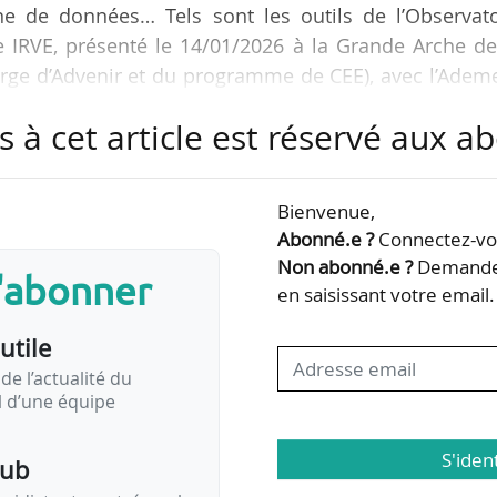
ne de données… Tels sont les outils de l’Observato
 IRVE, présenté le 14/01/2026 à la Grande Arche de
arge d’Advenir et du programme de CEE), avec l’Adem
s à cet article est réservé aux 
ns un « format anonymisé et exempt d’informati
 l’Avere-France. Il ne remplace pas les platefor
Bienvenue,
 DGEC ou de l’Ademe. Il devra s’intégrer avec elles et 
Abonné.e ?
Connectez-vou
nées des acteurs publics ou privés (Open data…
Non abonné.e ?
Demandez
s'abonner
en saisissant votre email.
utile
de l’actualité du
il d’une équipe
S'iden
pub