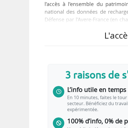
l’accès à l’ensemble du patrimoi
national des données de recharge
Défense par l’Avere-France (en ch
la DGEC.
L'accè
Cet observatoire est conçu da
commerciales sensibles », selon
existantes de l’Avere-France, de la
les référentiels et sources de don
3 raisons de 
L’info utile en temps 
En 10 minutes, faites le tour 
secteur. Bénéficiez du trava
expérimentée.
100% d’info, 0% de 