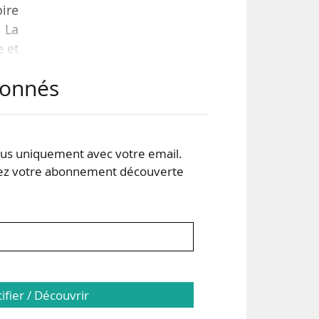
ire
 La
e et
abonnés
ons
mes
avec
s uniquement avec votre email.
 votre abonnement découverte
tifier / Découvrir