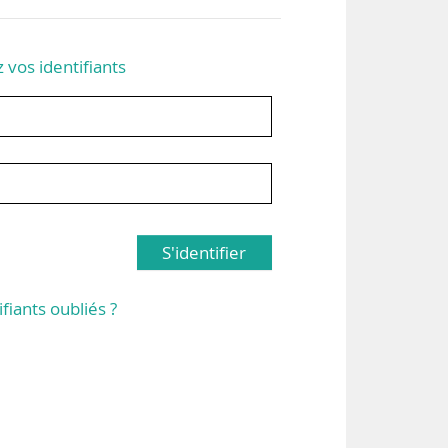
z vos identifiants
S'identifier
ifiants oubliés ?