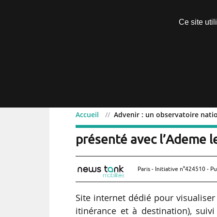
Découvrir sans engagement
Ce site uti
Menu
Accueil
Advenir : un observatoire nati
Advenir : un observatoir
présenté avec l’Ademe l
Paris - Initiative n°424510 - Pu
Site internet dédié pour visualiser
itinérance et à destination), suiv