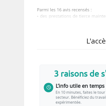
Parmi les 16 avis recensés :
• des prestations de tierce maint
de la RTM (Bouches-du-Rhône) ;
• l’acquisition, la mise en plac
gestion des achats publics de SYTR
L'accè
• une AMO pour le plan de mobili
urbains de la communauté urbaine
Avis de marchés publics
3 raisons de 
Avis de marchés publics (du jour) -
L’info utile en temps 
En 10 minutes, faites le tour 
secteur. Bénéficiez du trava
expérimentée.