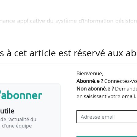
enance applicative du système d’information décisio
e et la maintenance d’un système d’informations et
AL Mobilités (Rhône) ;
s à cet article est réservé aux 
té simplifié et le renouvellement de la DSP transpo
 Creusot-Montceau (Saône-et-Loire).
Bienvenue,
Abonné.e ?
Connectez-vou
Non abonné.e ?
Demandez
s'abonner
en saisissant votre email.
 Classés par défaut par date limite de réponse
utile
de l’actualité du
il d’une équipe