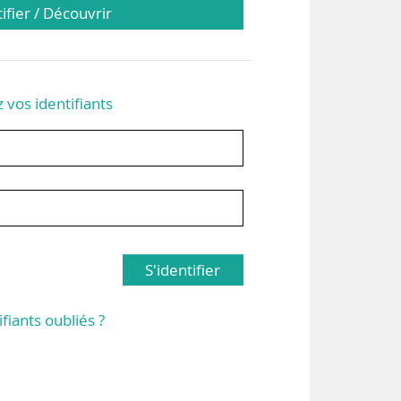
tifier / Découvrir
z vos identifiants
S'identifier
ifiants oubliés ?