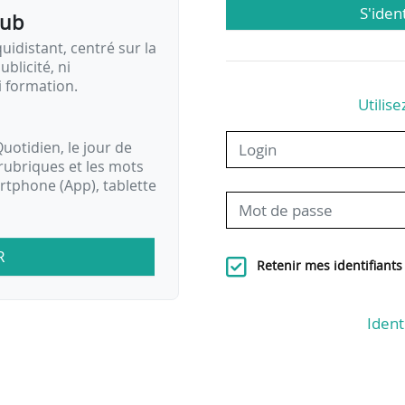
amp de recherche « Filtrer » en…
S'iden
pub
idistant, centré sur la
ublicité, ni
i formation.
Utilise
uotidien, le jour de
rubriques et les mots
artphone (App), tablette
R
Retenir mes identifiants
Ident