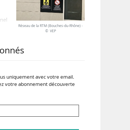
nnel
Réseau de la RTM (Bouches-du-Rhône) -
© VEP
 de
abonnés
rts
s uniquement avec votre email.
 votre abonnement découverte