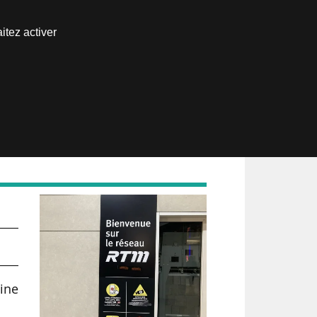
Nous joindre
itez activer
Espace abonné
aine