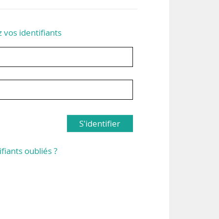
z vos identifiants
S'identifier
ifiants oubliés ?