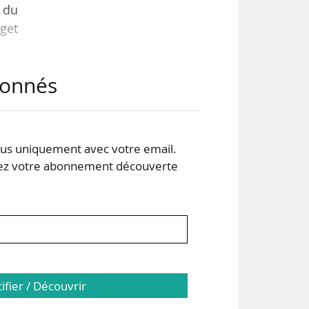
n du
get
abonnés
ants
025-
s uniquement avec votre email.
tion
 votre abonnement découverte
 la
tifier / Découvrir