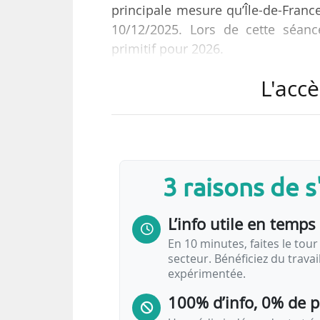
principale mesure qu’Île-de-Franc
10/12/2025. Lors de cette séan
primitif pour 2026.
L'accè
Plusieurs avenants et contrats se
Concernant l’exécution des contrats
seront soumis : l’avenant n° 2 au
2026 et l’avenant n° 1 à la conve
3 raisons de 
des prestations de Sûreté « A la
convention de…
L’info utile en temps 
En 10 minutes, faites le tour 
secteur. Bénéficiez du trava
expérimentée.
100% d’info, 0% de 