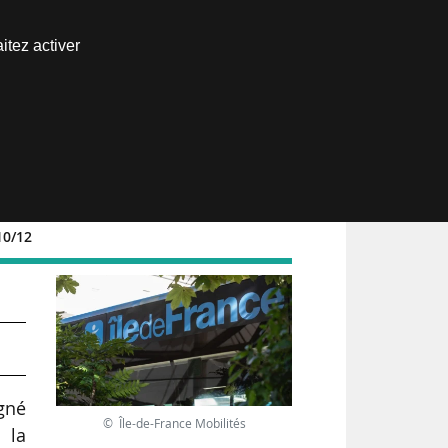
Nous joindre
itez activer
Espace abonné
10/12
igné
© Île-de-France Mobilités
 la