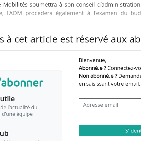
e Mobilités soumettra à son conseil d’administratio
ce, l’AOM procédera également à l’examen du bud
s à cet article est réservé aux 
ront également proposés au vote :
 entre Île-de-France Mobilités et la RATP, trois aven
Bienvenue,
 contrat 2025-2029, l’avenant n° 1 au contrat bus 2
Abonné.e ?
Connectez-vou
ntion pluriannuelle de Sûreté 2025-2027 et la conven
Non abonné.e ?
Demandez
s'abonner
 demande » 2025-2027. À cela s’ajoute un avenant à
en saisissant votre email.
utile
de l’actualité du
il d’une équipe
S'iden
pub