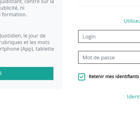
idistant, centré sur la
ublicité, ni
i formation.
Utilise
uotidien, le jour de
rubriques et les mots
artphone (App), tablette
R
Retenir mes identifiants
Ident