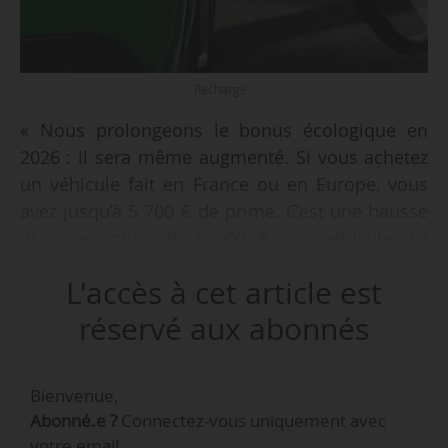
Recharge -
« Nous prolongeons le bonus écologique en
2026 : il sera même augmenté. Si vous achetez
un véhicule fait en France ou en Europe, vous
avez jusqu’à 5 700 € de prime. C’est une hausse
d’un peu plus de 1 000 € par véhicule. Le
véhicule électrique le plus vendu en France est
L'accès à cet article est
la Renault 5 faite à Douai. Soyons-en fiers,
continuons à accompagner l’électrification des
réservé aux abonnés
usages, de manière à ce qu’on continue
d’investir dans l’électricité décarbonée », déclare
Bienvenue,
Roland Lescure, ministre de l’Économie, des
Abonné.e ?
Connectez-vous uniquement avec
Finances et de la Souveraineté industrielle,
votre email.