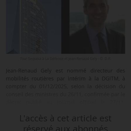
Tour Sequoia à La Défense et Jean-Renaud Gely - © D.R.
Jean-Renaud Gely est nommé directeur des
mobilités routières par intérim à la DGITM, à
compter du 01/12/2025, selon la décision du
conseil des ministres du 26/11, confirmée par le
décret publié au Journal officiel le 27/11.
Sandrine Bernabei Chinzi occupait cette
L'accès à cet article est
fonction depuis mars 2022 et rejoint SNCF
Réseau.
réservé aux abonnés