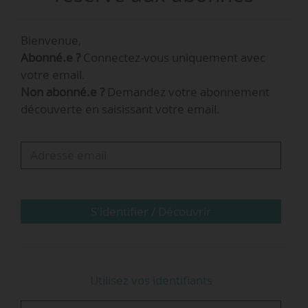
Polytechnicien et ingénieur de l’aviation civile,
Bienvenue,
Jean-Renaud Gely est adjoint à la DMR depuis
Abonné.e ?
Connectez-vous uniquement avec
mars 2022.
votre email.
Non abonné.e ?
Demandez votre abonnement
découverte en saisissant votre email.
S'identifier / Découvrir
Utilisez vos identifiants