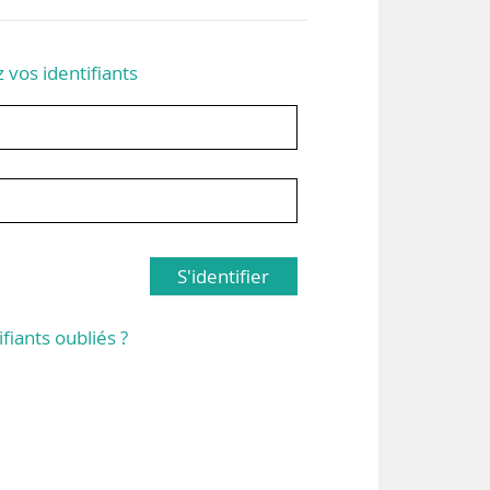
z vos identifiants
S'identifier
ifiants oubliés ?