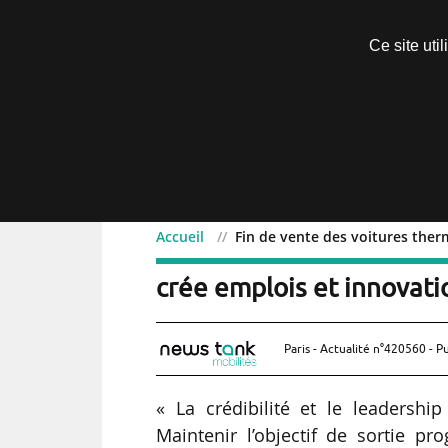
Découvrir sans engagement
Ce site uti
Menu
Accueil
Fin de vente des voitures therm
Fin de vente des voitures
crée emplois et innovatio
Paris - Actualité n°420560 - P
« La crédibilité et le leadersh
Maintenir l’objectif de sortie pr