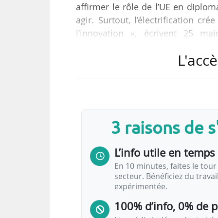
affirmer le rôle de l’UE en diplo
agir. Surtout, l’électrification cr
l’innovation », écrivent 25 ma
d’Eurocities, dans une lettre adr
L'accè
Vingt-cinq maires européens cos
pour maintenir la sortie progre
émettrices de CO₂ d’ici à 2035. 
président de Lyon Métropole…
3 raisons de 
L’info utile en temps 
En 10 minutes, faites le tour 
secteur. Bénéficiez du trava
expérimentée.
100% d’info, 0% de 