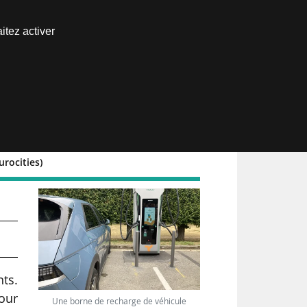
Nous joindre
itez activer
Espace abonné
urocities)
on
ts.
pour
Une borne de recharge de véhicule