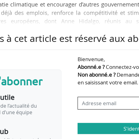
matie climatique et encourager d’autres gouvernemen
ée déjà des emplois, renforce la compétitivité et sti
ires européens, dont Anne Hidalgo, réunis au s
essée à la Commission européenne le 20/11/2025.
s à cet article est réservé aux 
ignent une lettre adressée à la Commission europée
ssive des ventes de voitures et camionnettes neu
Bienvenue,
Parmi les signataires français figurent Bruno Berna
Abonné.e ?
Connectez-vou
Non abonné.e ?
Demandez
s'abonner
en saisissant votre email.
utile
de l’actualité du
il d’une équipe
S'iden
pub