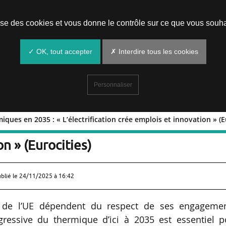
Prendre un rendez-vous
lise des cookies et vous donne le contrôle sur ce que vous souha
✓ OK, tout accepter
✗ Interdire tous les cookies
Personnaliser
iques en 2035 : « L’électrification crée emplois et innovation » (E
 thermiques en 2035 : « L’électrificati
n » (Eurocities)
ublié le
24/11/2025 à 16:42
ip de l’UE dépendent du respect de ses engagemen
ogressive du thermique d’ici à 2035 est essentiel 