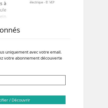
électrique - © VEP
ts à
mule
ein
abonnés
nne
ves
rd,
s uniquement avec votre email.
 votre abonnement découverte
tifier / Découvrir