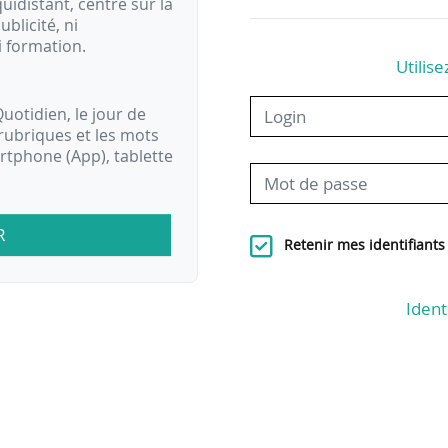
idistant, centré sur la
ublicité, ni
i formation.
Utilise
uotidien, le jour de
rubriques et les mots
artphone (App), tablette
R
Retenir mes identifiants
Ident