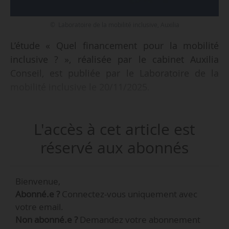
© Laboratoire de la mobilité inclusive, Auxilia
L’étude « Quel financement pour la mobilité
inclusive ? », réalisée par le cabinet Auxilia
Conseil, est publiée par le Laboratoire de la
mobilité inclusive le 20/11/2025.
Selon ses auteurs, « cette étude dresse “une
L'accès à cet article est
cartographie” des financements de la mobilité
inclusive et une analyse critique de ces mêmes
réservé aux abonnés
sources. Elle croise les activités de plus de 350
structures de droit privé issues de l’économie
Bienvenue,
sociale et solidaire (cible principale de l’étude)
Abonné.e ?
Connectez-vous uniquement avec
et en tire des données consolidées à l’échelle
votre email.
nationale. Ainsi, en posant des chiffres là où il
Non abonné.e ?
Demandez votre abonnement
n’y en avait pas, elle apporte un éclairage inédit