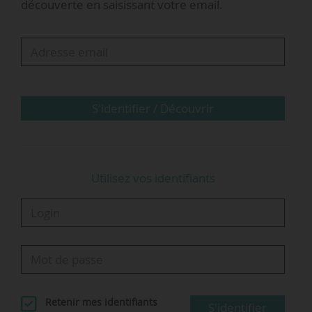
découverte en saisissant votre email.
sur le poids économique de la mobilité
inclusive en France, la typologie des modèles
économiques des acteurs, le nombre de
personnes accompagnées, et présente un
portrait des financeurs…
S'identifier / Découvrir
Utilisez vos identifiants
Retenir mes identifiants
S'identifier