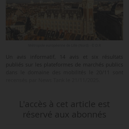
Métropole européenne de Lille (Nord) - © D.R
Un avis informatif, 14 avis et six résultats
publiés sur les plateformes de marchés publics
dans le domaine des mobilités le 20/11 sont
recensés par News Tank le 21/11/2025.
Parmi les 14 avis recensés :
L'accès à cet article est
• une assistance technique et d’expertise dans le
domaine de la circulation et de la modélisation
réservé aux abonnés
du trafic pour la Métropole européenne de Lille
(Nord).