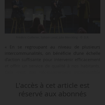
Frédéric Cuillerier, Sylvain Laval, Julie Merckling - © D.R.
« En se regroupant au niveau de plusieurs
intercommunalités, on bénéficie d’une échelle
d’action suffisante pour intervenir efficacement
et offrir un service de qualité à nos habitants.
Cela n’est pas nécessairement incompatible
avec une répartition des responsabilités entre la
L'accès à cet article est
Région et les territoires. En matière de mobilité,
tout est une question d’échelle. La création d’un
réservé aux abonnés
syndicat mixte permet de dépasser les
frontières administratives et d’instaurer un