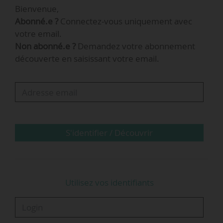
Bienvenue,
système commun, où chacun agit au service de
Abonné.e ?
Connectez-vous uniquement avec
tous tout en conservant sa capacité de
votre email.
décision », déclare Sylvain Laval, maire de Saint-
Non abonné.e ?
Demandez votre abonnement
Martin-le-Vinoux (Isère) et coprésident de la
découverte en saisissant votre email.
commission Transport Mobilité de l’AMF, lors de
la conférence « Repenser les politiques de
transport en donnant au bloc communal les
moyens d’agir …
S'identifier / Découvrir
Utilisez vos identifiants