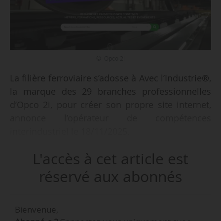
© Opco 2i
La filière ferroviaire s’adosse à Avec l’Industrie®,
la marque des 29 branches professionnelles
d’Opco 2i, pour créer son propre site internet,
annonce l’opérateur de compétences
interindustriel le 18/11/2025.
L'accès à cet article est
Le site, en ligne depuis le 08/10/2025, présente
la filière, propose toutes les informations utiles
réservé aux abonnés
pour travailler dans l’industrie du ferroviaire et
informe de son actualité.
Bienvenue,