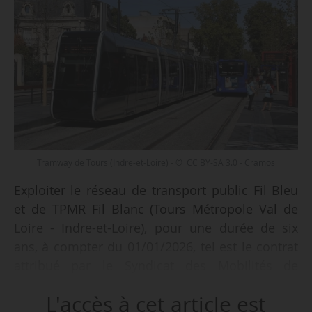
Tramway de Tours (Indre-et-Loire) - © CC BY-SA 3.0 - Cramos
Exploiter le réseau de transport public Fil Bleu
et de TPMR Fil Blanc (Tours Métropole Val de
Loire - Indre-et-Loire), pour une durée de six
ans, à compter du 01/01/2026, tel est le contrat
attribué par le Syndicat des Mobilités de
Touraine à Keolis, annonce l’opérateur de
L'accès à cet article est
transport le 16/11/2025.