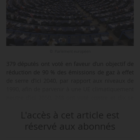
© Parlement européen
379 députés ont voté en faveur d’un objectif de
réduction de 90 % des émissions de gaz à effet
de serre d’ici 2040, par rapport aux niveaux de
1990, afin de parvenir à une UE climatiquement
neutre d’ici 2050, 248 ont voté contre et dix se
sont abstenus lors de la session plénière à
L'accès à cet article est
Bruxelles le 13/11/2025. Le Parlement est
maintenant prêt à entamer les négociations
réservé aux abonnés
avec les États membres sur la forme finale de la
loi.