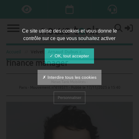
Ce site utilise des cookies et vous donne le
contrôle sur ce que vous souhaitez activer
Velvet : Arnaud Dubus corporate
Accueil
Velvet : Arnaud Dubus corporate finance manager
✓ OK, tout accepter
finance manager
✗ Interdire tous les cookies
News Tank Mobilités -
Paris - Mouvement n°419571 - Publié le
17/11/2025 à 15:40
Personnaliser