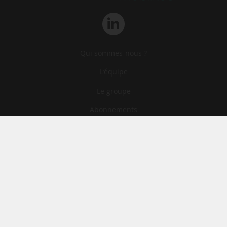
Qui sommes-nous ?
L‘équipe
Le groupe
Abonnements
Contact
Archives
CGA
Mentions légales
Confidentialité
Cookies