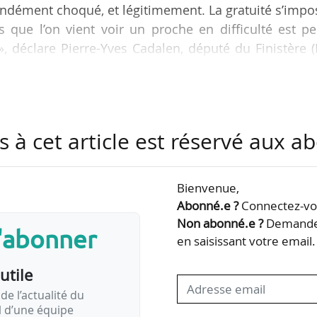
ondément choqué, et légitimement. La gratuité s’impo
s que l’on vient voir un proche en difficulté est p
éclare Pierre-Yves Cadalen, député du Finistère (L
oposition de loi visant à garantir la gratuité totale
ics de santé. Le texte sera examiné en commission 
s à cet article est réservé aux 
le 27/11/2025 dans l’hémicycle. Inscrit dans la ni
FI-NFP, le texte se trouve en…
Bienvenue,
Abonné.e ?
Connectez-vou
Non abonné.e ?
Demandez
s'abonner
en saisissant votre email.
utile
de l’actualité du
il d’une équipe