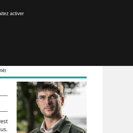
Nous joindre
itez activer
Espace abonné
té)
jet
rest
us.