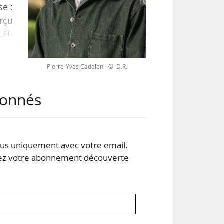
se :
erçu
FI-
Pierre-Yves Cadalen - © D.R.
 des
des
abonnés
che
s uniquement avec votre email.
 votre abonnement découverte