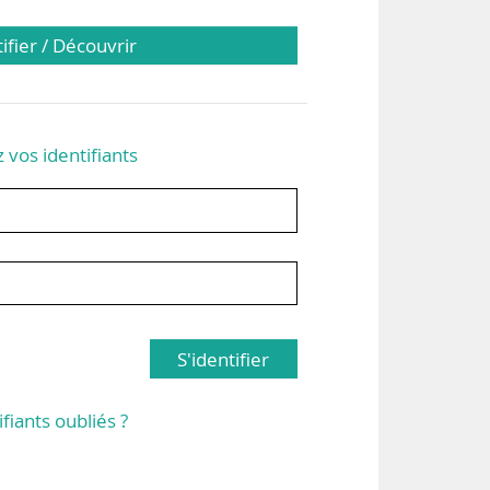
tifier / Découvrir
z vos identifiants
S'identifier
ifiants oubliés ?