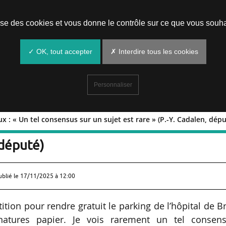
Prendre un rendez-vous
lise des cookies et vous donne le contrôle sur ce que vous souha
✓ OK, tout accepter
✗ Interdire tous les cookies
Personnaliser
x : « Un tel consensus sur un sujet est rare » (P.-Y. Cadalen, dépu
ôpitaux : « Un tel consensus sur un su
 député)
ublié le
17/11/2025 à 12:00
tion pour rendre gratuit le parking de l’hôpital de B
natures papier. Je vois rarement un tel consens