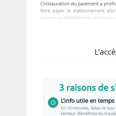
L’instauration du paiement a prof
faire payer le stationnement alor
comme profondément inhumain », d
NFP), à News Tank le 18/11/2025.
Pierre-Yves Cadalen a déposé une pr
parkings des établissements publ
L'accè
affaires sociales le 19/11, et 
parlementaire réservée au groupe L
3 raisons de 
L’info utile en temps 
En 10 minutes, faites le tour 
secteur. Bénéficiez du trava