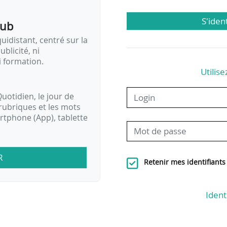
S'iden
pub
idistant, centré sur la
ublicité, ni
i formation.
Utilise
uotidien, le jour de
rubriques et les mots
artphone (App), tablette
R
Retenir mes identifiants
Ident