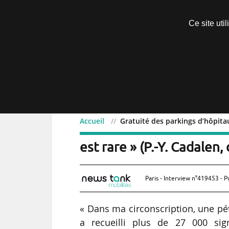
Découvrir sans engagement
Ce site uti
Menu
Accueil
Gratuité des parkings d’hôpitau
Gratuité des parkings d’h
est rare » (P.-Y. Cadalen,
Paris - Interview n°419453 - P
« Dans ma circonscription, une péti
a recueilli plus de 27 000 sig