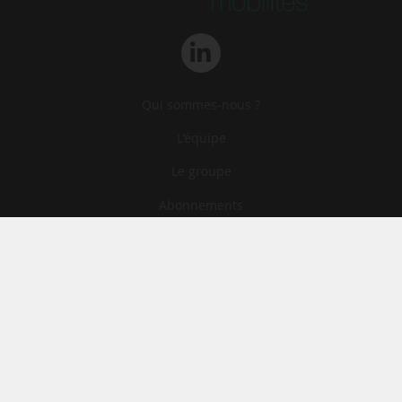
Qui sommes-nous ?
L‘équipe
Le groupe
Abonnements
Contact
Archives
CGA
Mentions légales
Confidentialité